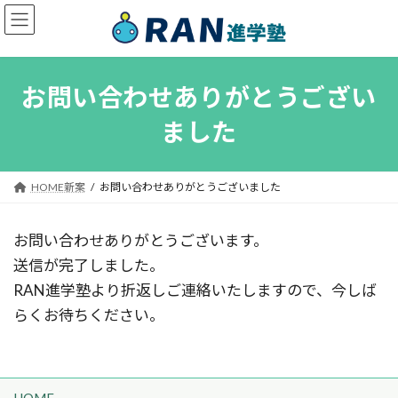
コ
ナ
ン
ビ
テ
ゲ
お問い合わせありがとうござい
ン
ー
ツ
シ
ました
へ
ョ
ス
ン
HOME新案
お問い合わせありがとうございました
キ
に
ッ
移
お問い合わせありがとうございます。
プ
動
送信が完了しました。
RAN進学塾より折返しご連絡いたしますので、今しば
らくお待ちください。