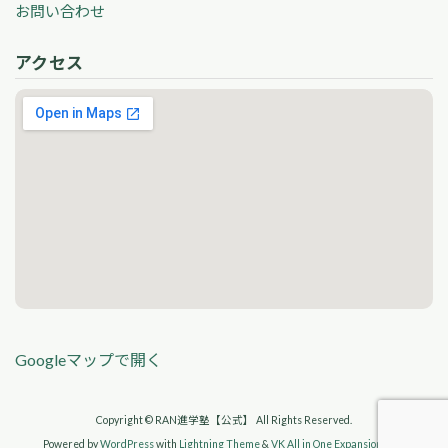
お問い合わせ
アクセス
Googleマップで開く
Copyright © RAN進学塾【公式】 All Rights Reserved.
Powered by
WordPress
with
Lightning Theme
&
VK All in One Expansion Unit